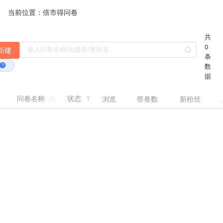
当前位置：
倍市得问卷
共
0
新建
条
数
据
问卷名称
状态
浏览
答卷数
新粉丝